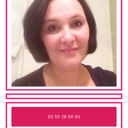
Leaflet
+
−
03 59 28 00 93